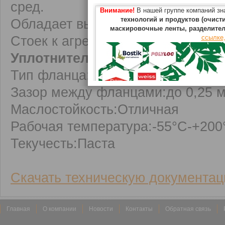
сред.
Внимание!
В нашей группе компаний з
технологий и продуктов (очист
Обладает высокой термостойкос
маскировочные ленты, разделите
Стоек к агрессивной среде
ссылке,
Уплотнитель фланцев Locttie 5
Тип фланца:жесткий
Зазор между фланцами:до 0,25 
Маслостойкость:Отличная
Рабочая температура:-55°С-+200
Текучесть:Паста
Скачать техническую документац
Главная
О компании
Новости
Контакты
Обратная связь