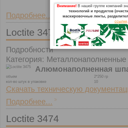
Внимание!
В нашей группе компаний з
технологий и продуктов (очист
Подробнее...
маскировочные ленты, разделите
ссылке,
Loctite 3475
Подробности
Категория: Металлонаполненные
Алюмонаполненная шп
объем
2*250 гр
кол-во штук в упаковке
10
Скачать техническую документац
Подробнее...
Loctite 3474