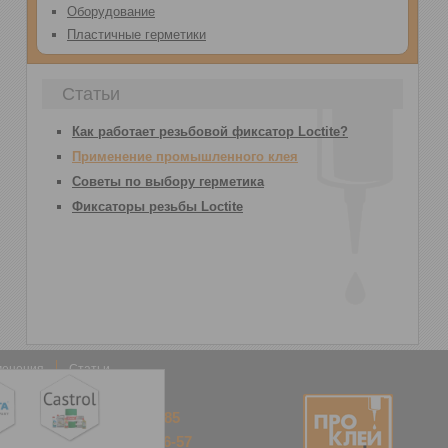
Оборудование
Пластичные герметики
Статьи
Как работает резьбовой фиксатор Loctite?
Применение промышленного клея
Советы по выбору герметика
Фиксаторы резьбы Loctite
менения
Статьи
(863) 292-35-85
+7 928-909-46-57