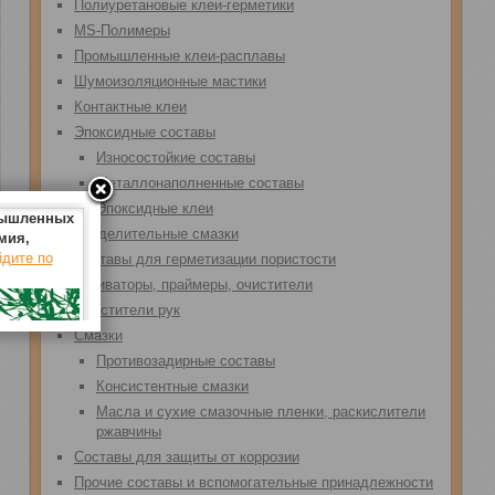
Полиуретановые клеи-герметики
MS-Полимеры
Промышленные клеи-расплавы
Шумоизоляционные мастики
Контактные клеи
Эпоксидные составы
Износостойкие составы
Металлонаполненные составы
Эпоксидные клеи
мышленных
Разделительные смазки
мия,
дите по
Составы для герметизации пористости
Активаторы, праймеры, очистители
Очистители рук
Смазки
Противозадирные составы
Консистентные смазки
Масла и сухие смазочные пленки, раскислители
ржавчины
Составы для защиты от коррозии
Прочие составы и вспомогательные принадлежности