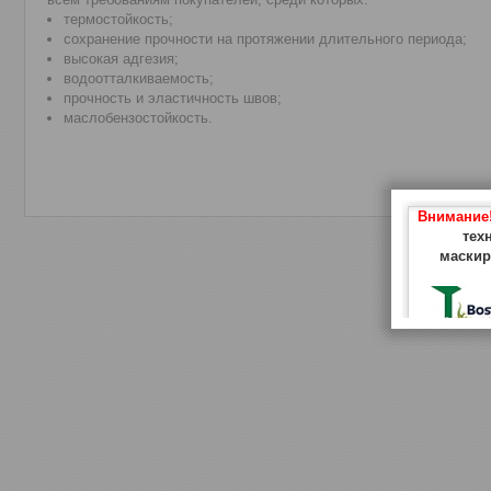
термостойкость;
сохранение прочности на протяжении длительного периода;
высокая адгезия;
водоотталкиваемость;
прочность и эластичность швов;
маслобензостойкость.
Внимание
тех
маскир