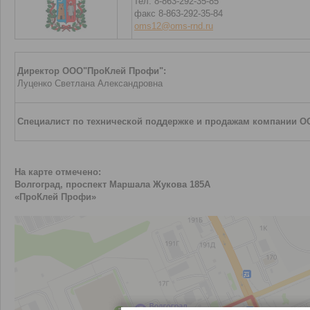
тел. 8-863-292-35-85
факс 8-863-292-35-84
oms12@oms-rnd.ru
Директор ООО"ПроКлей Профи":
Луценко Светлана Александровна
Специалист по технической поддержке и
продажам
компании О
На карте отмечено:
Волгоград, проспект Маршала Жукова 185А
«ПроКлей Профи»